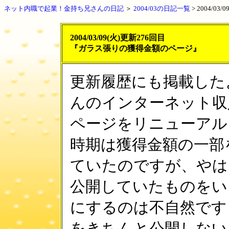
ネット内職で起業！金持ち兄さんの日記
＞
2004/03の日記一覧
>
2004/03
2004/03/09(火)更新276回目
『ガラス張りの獲得金額のページ』
更新履歴にも掲載した
んのインターネット収
ページをリニューアル
時期は獲得金額の一部
ていたのですが、やは
公開していたものをい
にするのは不自然です
をきちんと公開しない