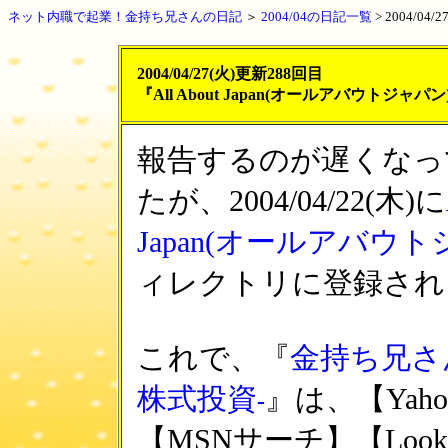
ネット内職で起業！金持ち兄さんの日記
＞
2004/04の日記一覧
>
2004/04
2004/04/27(火)更新288回目
『All About Japan(オールアバウトジ
報告するのが遅くなっ
たが、2004/04/22(木)に
Japan(オールアバウト
ィレクトリに登録され
これで、『
金持ち兄さ
株式投資
』は、【Yahoo
-
【MSNサーチ】【LookSmar